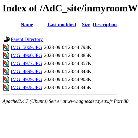
Index of /AdC_site/inmyroo
Name
Last modified
Size
Description
Parent Directory
-
IMG_5069.JPG
2023-09-04 23:44
793K
IMG_4960.JPG
2023-09-04 23:44
885K
IMG_4977.JPG
2023-09-04 23:44
857K
IMG_4899.JPG
2023-09-04 23:44
843K
IMG_4929.JPG
2023-09-04 23:44
903K
IMG_4928.JPG
2023-09-04 23:44
845K
Apache/2.4.7 (Ubuntu) Server at www.agnesdecayeux.fr Port 80